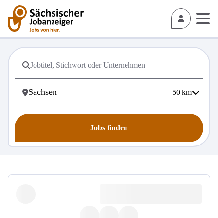
50
km
Jobs finden