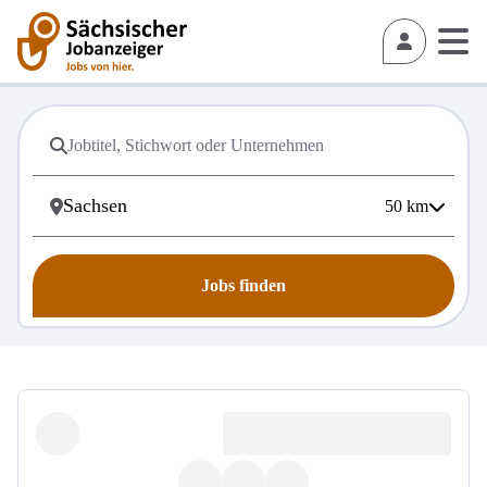
50
km
Jobs finden