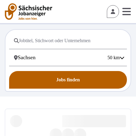
50
km
Jobs finden