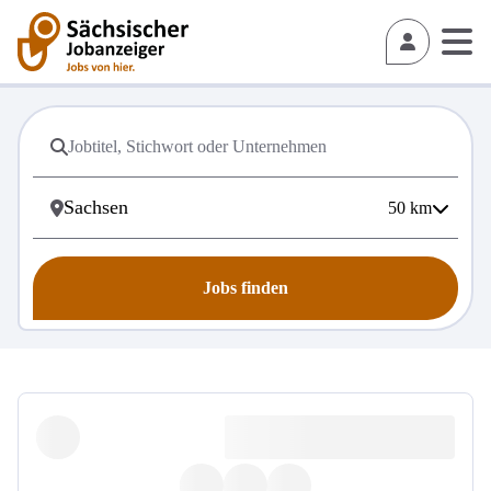
50
km
Jobs finden