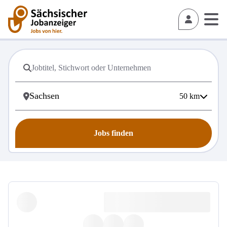
50
km
Jobs finden