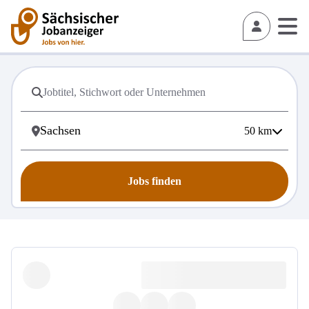
50
km
Jobs finden