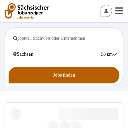
50
km
Jobs finden